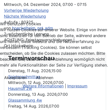
Mittwoch, 04. Dezember 2024, 07:00 - 07:15
Vorherige Wiederholung
Nächste Wiederholung
Aufrufe
: 80325
Wir benutzen Cookies
von
hoeckelheim_net_adm
Wir nutzen Cookies auf unserer Website. Einige von ihnen
2-wöchentliche Leerung
sind essenziell für den Betrieb der Seite, während andere
ACHTUNG: Feiertagsverschiebungen !
uns helfen, diese Website und die Nutzererfahrung zu
Ort
Höckelheim
verbessern (Tracking Cookies). Sie können selbst
entscheiden, ob Sie die Cookies zulassen möchten. Bitte
Terminvorschau
beachten Sie, dass bei einer Ablehnung womöglich nicht
mehr alle Funktionalitäten der Seite zur Verfügung stehen.
Dienstag, 11 Aug. 2026,
15:00
Spielenachmittag
Akzeptieren
Ablehnen
Mittwoch, 12 Aug. 2026,
07:00
Weitere Informationen
|
Impressum
Hausmüll 2w
Donnerstag, 13 Aug. 2026,
07:00
Glassammlung 4w
Freitag, 14 Aug. 2026,
07:00