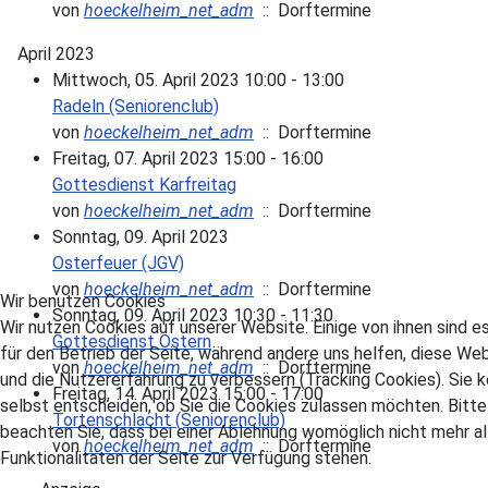
von
hoeckelheim_net_adm
:: Dorftermine
April 2023
Mittwoch, 05. April 2023 10:00 - 13:00
Radeln (Seniorenclub)
von
hoeckelheim_net_adm
:: Dorftermine
Freitag, 07. April 2023 15:00 - 16:00
Gottesdienst Karfreitag
von
hoeckelheim_net_adm
:: Dorftermine
Sonntag, 09. April 2023
Osterfeuer (JGV)
von
hoeckelheim_net_adm
:: Dorftermine
Wir benutzen Cookies
Sonntag, 09. April 2023 10:30 - 11:30
Wir nutzen Cookies auf unserer Website. Einige von ihnen sind es
Gottesdienst Ostern
für den Betrieb der Seite, während andere uns helfen, diese We
von
hoeckelheim_net_adm
:: Dorftermine
und die Nutzererfahrung zu verbessern (Tracking Cookies). Sie 
Freitag, 14. April 2023 15:00 - 17:00
selbst entscheiden, ob Sie die Cookies zulassen möchten. Bitte
Tortenschlacht (Seniorenclub)
beachten Sie, dass bei einer Ablehnung womöglich nicht mehr al
von
hoeckelheim_net_adm
:: Dorftermine
Funktionalitäten der Seite zur Verfügung stehen.