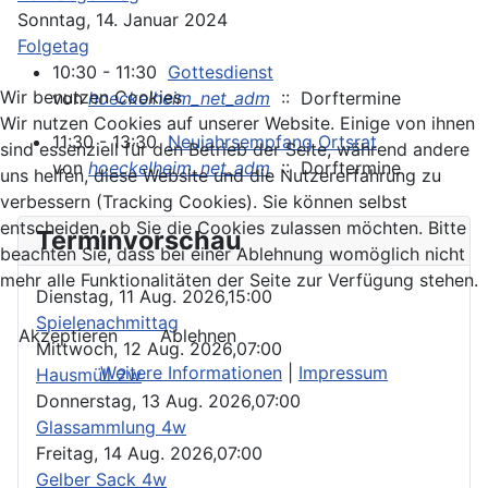
Sonntag, 14. Januar 2024
Folgetag
10:30 - 11:30
Gottesdienst
Wir benutzen Cookies
von
hoeckelheim_net_adm
:: Dorftermine
Wir nutzen Cookies auf unserer Website. Einige von ihnen
11:30 - 13:30
Neujahrsempfang Ortsrat
sind essenziell für den Betrieb der Seite, während andere
von
hoeckelheim_net_adm
:: Dorftermine
uns helfen, diese Website und die Nutzererfahrung zu
verbessern (Tracking Cookies). Sie können selbst
entscheiden, ob Sie die Cookies zulassen möchten. Bitte
Terminvorschau
beachten Sie, dass bei einer Ablehnung womöglich nicht
mehr alle Funktionalitäten der Seite zur Verfügung stehen.
Dienstag, 11 Aug. 2026,
15:00
Spielenachmittag
Akzeptieren
Ablehnen
Mittwoch, 12 Aug. 2026,
07:00
Weitere Informationen
|
Impressum
Hausmüll 2w
Donnerstag, 13 Aug. 2026,
07:00
Glassammlung 4w
Freitag, 14 Aug. 2026,
07:00
Gelber Sack 4w