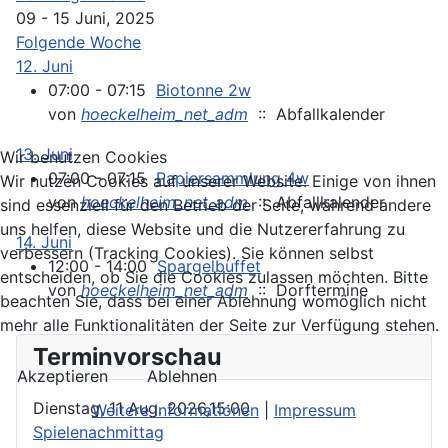
09 - 15 Juni, 2025
Folgende Woche
12. Juni
07:00 - 07:15
Biotonne 2w
von
hoeckelheim_net_adm
:: Abfallkalender
13. Juni
Wir benutzen Cookies
07:00 - 07:15
Papiersammlung 4w
Wir nutzen Cookies auf unserer Website. Einige von ihnen
von
hoeckelheim_net_adm
:: Abfallkalender
sind essenziell für den Betrieb der Seite, während andere
uns helfen, diese Website und die Nutzererfahrung zu
14. Juni
verbessern (Tracking Cookies). Sie können selbst
12:00 - 14:00
Spargelbuffet
entscheiden, ob Sie die Cookies zulassen möchten. Bitte
von
hoeckelheim_net_adm
:: Dorftermine
beachten Sie, dass bei einer Ablehnung womöglich nicht
mehr alle Funktionalitäten der Seite zur Verfügung stehen.
Terminvorschau
Akzeptieren
Ablehnen
Dienstag, 11 Aug. 2026,
15:00
Weitere Informationen
|
Impressum
Spielenachmittag