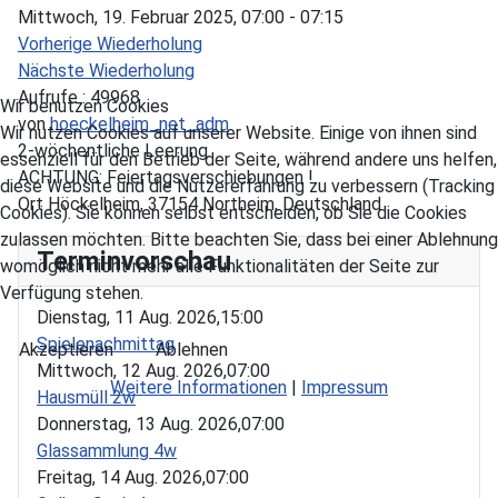
Mittwoch, 19. Februar 2025, 07:00 - 07:15
Vorherige Wiederholung
Nächste Wiederholung
Aufrufe
: 49968
Wir benutzen Cookies
von
hoeckelheim_net_adm
Wir nutzen Cookies auf unserer Website. Einige von ihnen sind
2-wöchentliche Leerung
essenziell für den Betrieb der Seite, während andere uns helfen,
ACHTUNG: Feiertagsverschiebungen !
diese Website und die Nutzererfahrung zu verbessern (Tracking
Ort
Höckelheim, 37154 Northeim, Deutschland
Cookies). Sie können selbst entscheiden, ob Sie die Cookies
zulassen möchten. Bitte beachten Sie, dass bei einer Ablehnung
Terminvorschau
womöglich nicht mehr alle Funktionalitäten der Seite zur
Verfügung stehen.
Dienstag, 11 Aug. 2026,
15:00
Spielenachmittag
Akzeptieren
Ablehnen
Mittwoch, 12 Aug. 2026,
07:00
Weitere Informationen
|
Impressum
Hausmüll 2w
Donnerstag, 13 Aug. 2026,
07:00
Glassammlung 4w
Freitag, 14 Aug. 2026,
07:00