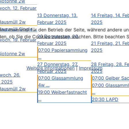
Biotonne 2w
woch, 12. Februar
13
Donnerstag, 13.
14
Freitag, 14. Fe
Hausmüll 2w
Februar 2025
2025
ausmüll Single ...
ind essenziell für den Betrieb der Seite, während andere u
20
Donnerstag, 20.
den, ob Sie die Cookies zulassen möchten. Bitte beachten S
woch, 19. Februar
Februar 2025
21
Freitag, 21. Fe
07:00 Papiersammlung
2025
Biotonne 2w
...
27
Donnerstag, 27.
28
Freitag, 28. F
Weitere Informationen
|
Impressum
Februar 2025
2025
woch, 26.
07:00 Glassammlung
07:00 Gelber Sa
r 2025
4w ...
07:00 Glassamm
Hausmüll 2w
19:00 Weiberfastnacht
...
...
20:30 LAPD