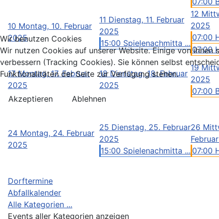
07:00 
12
Mitt
11
Dienstag, 11. Februar
2025
10
Montag, 10. Februar
2025
07:00 
2025
Wir benutzen Cookies
15:00 Spielenachmitta ...
07:00 H
Wir nutzen Cookies auf unserer Website. Einige von ihnen s
verbessern (Tracking Cookies). Sie können selbst entschei
19
Mitt
17
Montag, 17. Februar
18
Dienstag, 18. Februar
Funktionalitäten der Seite zur Verfügung stehen.
2025
2025
2025
07:00 
Akzeptieren
Ablehnen
25
Dienstag, 25. Februar
26
Mitt
24
Montag, 24. Februar
2025
Februa
2025
15:00 Spielenachmitta ...
07:00 
Dorftermine
Abfallkalender
Alle Kategorien ...
Events aller Kategorien anzeigen