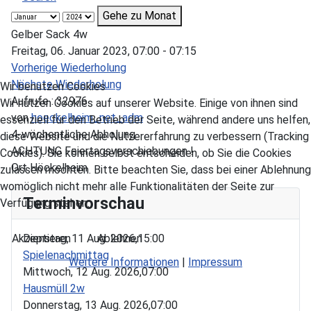
Gehe zu Monat
Gelber Sack 4w
Freitag, 06. Januar 2023, 07:00 - 07:15
Vorherige Wiederholung
Nächste Wiederholung
Wir benutzen Cookies
Aufrufe
: 32976
Wir nutzen Cookies auf unserer Website. Einige von ihnen sind
von
hoeckelheim_net_adm
essenziell für den Betrieb der Seite, während andere uns helfen,
4-wöchentliche Abholung
diese Website und die Nutzererfahrung zu verbessern (Tracking
ACHTUNG Feiertagsverschiebungen !
Cookies). Sie können selbst entscheiden, ob Sie die Cookies
Ort
Höckelheim
zulassen möchten. Bitte beachten Sie, dass bei einer Ablehnung
womöglich nicht mehr alle Funktionalitäten der Seite zur
Terminvorschau
Verfügung stehen.
Akzeptieren
Ablehnen
Dienstag, 11 Aug. 2026,
15:00
Spielenachmittag
Weitere Informationen
|
Impressum
Mittwoch, 12 Aug. 2026,
07:00
Hausmüll 2w
Donnerstag, 13 Aug. 2026,
07:00