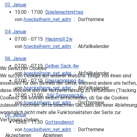
03. Januar
15:00 - 17:00
Spielenachmittag
von
hoeckelheim_net_adm
:: Dorftermine
04. Januar
07:00 - 07:15
Hausmüll 2w
von
hoeckelheim_net_adm
:: Abfallkalender
06. Januar
07:00 - 07:15
Gelber Sack 4w
Wir benutzen Cookies
von
hoeckelheim_net_adm
:: Abfallkalender
Wir nutzen Cookies auf unserer Website. Einige von ihnen sind
07:00 - 07:15
Glassammlung 4w
essenziell für den Betrieb der Seite, während andere uns helfen,
von
hoeckelheim_net_adm
:: Abfallkalender
diese Website und die Nutzererfahrung zu verbessern (Tracking
12:00 - 15:00
JHV Seniorenclub
Cookies). Sie können selbst entscheiden, ob Sie die Cookies
von
hoeckelheim_net_adm
:: Dorftermine
zulassen möchten. Bitte beachten Sie, dass bei einer Ablehnung
womöglich nicht mehr alle Funktionalitäten der Seite zur
08. Januar
Verfügung stehen.
10:30 - 11:30
Gottesdienst
von
hoeckelheim_net_adm
:: Dorftermine
Akzeptieren
Ablehnen