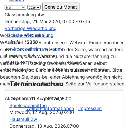
Gehe zu Monat
Glassammlung 4w
Donnerstag, 21. Mai 2026, 07:00 - 07:15
Vorherige Wiederholung
Nächste Wiederholung
Wir benutzen Cookies
Aufrufe
: 13350
Wir nutzen Cookies auf unserer Website. Einige von ihnen
von
hoeckelheim_net_adm
sind essenziell für den Betrieb der Seite, während andere
4-wöchentliche Leerung
uns helfen, diese Website und die Nutzererfahrung zu
ACHTUNG: Feiertagsverschiebungen !
verbessern (Tracking Cookies). Sie können selbst
Ort
Höckelheim, 37154 Northeim, Deutschland
entscheiden, ob Sie die Cookies zulassen möchten. Bitte
beachten Sie, dass bei einer Ablehnung womöglich nicht
Terminvorschau
mehr alle Funktionalitäten der Seite zur Verfügung stehen.
Akzeptieren
Ablehnen
Dienstag, 11 Aug. 2026,
15:00
Spielenachmittag
Weitere Informationen
|
Impressum
Mittwoch, 12 Aug. 2026,
07:00
Hausmüll 2w
Donnerstag, 13 Aug. 2026,
07:00