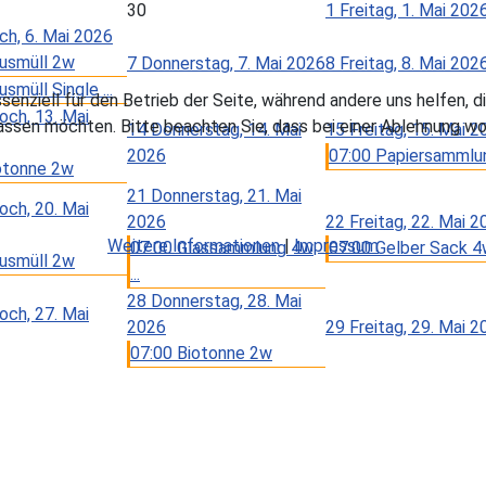
30
1
Freitag, 1. Mai 202
h, 6. Mai 2026
usmüll 2w
7
Donnerstag, 7. Mai 2026
8
Freitag, 8. Mai 202
smüll Single ...
ssenziell für den Betrieb der Seite, während andere uns helfen,
och, 13. Mai
assen möchten. Bitte beachten Sie, dass bei einer Ablehnung wom
14
Donnerstag, 14. Mai
15
Freitag, 15. Mai 2
2026
07:00 Papiersammlung
otonne 2w
21
Donnerstag, 21. Mai
och, 20. Mai
2026
22
Freitag, 22. Mai 2
Weitere Informationen
|
Impressum
07:00 Glassammlung 4w
07:00 Gelber Sack 
usmüll 2w
...
28
Donnerstag, 28. Mai
och, 27. Mai
2026
29
Freitag, 29. Mai 2
07:00 Biotonne 2w