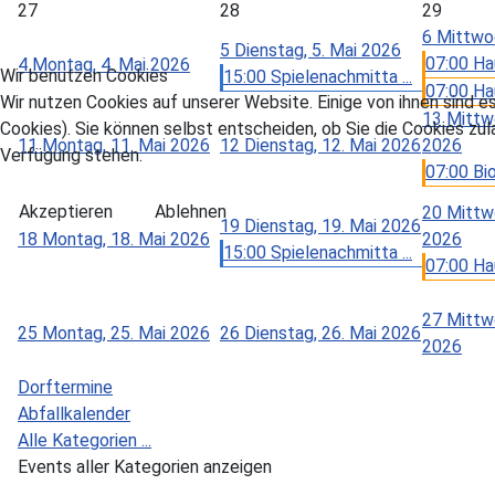
27
28
29
6
Mittwoc
5
Dienstag, 5. Mai 2026
07:00 Ha
4
Montag, 4. Mai 2026
Wir benutzen Cookies
15:00 Spielenachmitta ...
07:00 Hau
Wir nutzen Cookies auf unserer Website. Einige von ihnen sind e
13
Mittw
Cookies). Sie können selbst entscheiden, ob Sie die Cookies zul
11
Montag, 11. Mai 2026
12
Dienstag, 12. Mai 2026
2026
Verfügung stehen.
07:00 Bi
Akzeptieren
Ablehnen
20
Mittw
19
Dienstag, 19. Mai 2026
18
Montag, 18. Mai 2026
2026
15:00 Spielenachmitta ...
07:00 Ha
27
Mittw
25
Montag, 25. Mai 2026
26
Dienstag, 26. Mai 2026
2026
Dorftermine
Abfallkalender
Alle Kategorien ...
Events aller Kategorien anzeigen