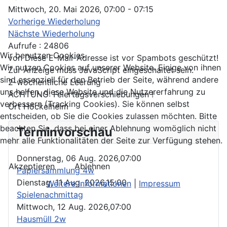
Mittwoch, 20. Mai 2026, 07:00 - 07:15
Vorherige Wiederholung
Nächste Wiederholung
Aufrufe
: 24806
Wir benutzen Cookies
von
Diese E-Mail-Adresse ist vor Spambots geschützt!
Wir nutzen Cookies auf unserer Website. Einige von ihnen
Zur Anzeige muss JavaScript eingeschaltet sein.
sind essenziell für den Betrieb der Seite, während andere
2-wöchentliche Leerung
uns helfen, diese Website und die Nutzererfahrung zu
ACHTUNG: Feiertagsverschiebungen !
verbessern (Tracking Cookies). Sie können selbst
Ort
Höckelheim
entscheiden, ob Sie die Cookies zulassen möchten. Bitte
beachten Sie, dass bei einer Ablehnung womöglich nicht
Terminvorschau
mehr alle Funktionalitäten der Seite zur Verfügung stehen.
Donnerstag, 06 Aug. 2026,
07:00
Akzeptieren
Ablehnen
Papiersammlung 4w
Dienstag, 11 Aug. 2026,
15:00
Weitere Informationen
|
Impressum
Spielenachmittag
Mittwoch, 12 Aug. 2026,
07:00
Hausmüll 2w