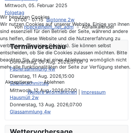
Mittwoch, 05. Februar 2025
Folgetag
Wir benutzen Cookies
07:00 - 07:15
Biotonne 2w
Wir nutzen Cookies auf unserer Website. Einige von ihnen
von
hoeckelheim_net_adm
:: Abfallkalender
sind essenziell für den Betrieb der Seite, während andere
uns helfen, diese Website und die Nutzererfahrung zu
Terminvorschau
verbessern (Tracking Cookies). Sie können selbst
entscheiden, ob Sie die Cookies zulassen möchten. Bitte
beachten Sie, dass bei einer Ablehnung womöglich nicht
Donnerstag, 06 Aug. 2026,
07:00
mehr alle Funktionalitäten der Seite zur Verfügung stehen.
Papiersammlung 4w
Dienstag, 11 Aug. 2026,
15:00
Akzeptieren
Ablehnen
Spielenachmittag
Mittwoch, 12 Aug. 2026,
07:00
Weitere Informationen
|
Impressum
Hausmüll 2w
Donnerstag, 13 Aug. 2026,
07:00
Glassammlung 4w
Wettervorhersage