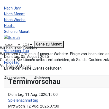
Nach Jahr
Nach Monat
Nach Woche
Heute
Gehe zu Monat
Gehe zu Monat
Wir benutzen Cookies
Vorheriger Tag
Wir nutzen Cookies auf unserer Website. Einige von ihnen sind e
Dienstag, 05. August 2025
Cookies). Sie können selbst entscheiden, ob Sie die Cookies zul
Folgetag
Verfügung stehen.
Es wurden keine Events gefunden
Akzeptieren
Ablehnen
Terminvorschau
Dienstag, 11 Aug. 2026,
15:00
Spielenachmittag
Mittwoch, 12 Aug. 2026,
07:00