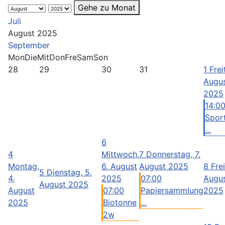
Gehe zu Monat
Juli
August 2025
September
Mon
Die
Mit
Don
Fre
Sam
Son
28
29
30
31
1
Frei
Augu
2025
14:00
Spor
...
6
4
Mittwoch,
7
Donnerstag, 7.
Montag,
6. August
August 2025
8
Frei
5
Dienstag, 5.
4.
2025
07:00
Augu
August 2025
August
07:00
Papiersammlung
2025
2025
Biotonne
...
2w