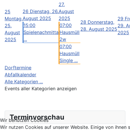
27.
26
Dienstag, 26.
August
25
August 2025
2025
Montag,
29
Fr
28
Donnerstag,
15:00
07:00
25.
29. A
28. August 2025
Spielenachmitta
Hausmüll
August
2025
...
2w
2025
07:00
Hausmüll
Single ...
Dorftermine
Abfallkalender
Alle Kategorien ...
Events aller Kategorien anzeigen
Terminvorschau
Wir benutzen Cookies
Wir nutzen Cookies auf unserer Website. Einige von ihnen si