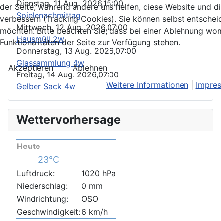
Dienstag, 11 Aug. 2026,
15:00
der Seite, während andere uns helfen, diese Website und d
Spielenachmittag
verbessern (Tracking Cookies). Sie können selbst entschei
Mittwoch, 12 Aug. 2026,
07:00
möchten. Bitte beachten Sie, dass bei einer Ablehnung wom
Hausmüll 2w
Funktionalitäten der Seite zur Verfügung stehen.
Donnerstag, 13 Aug. 2026,
07:00
Glassammlung 4w
Akzeptieren
Ablehnen
Freitag, 14 Aug. 2026,
07:00
Weitere Informationen
|
Impre
Gelber Sack 4w
Wettervorhersage
Heute
23°C
Luftdruck:
1020 hPa
Niederschlag:
0 mm
Windrichtung:
OSO
Geschwindigkeit:
6 km/h