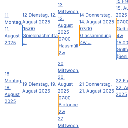
15
Fr
13
15. A
Mittwoch,
12
Dienstag, 12.
14
Donnerstag,
2025
11
13.
August 2025
14. August 2025
07:0
Montag,
August
15:00
07:00
Gelb
11.
2025
Spielenachmitta
Glassammlung
4w
August
07:00
...
4w ...
2025
15:0
Hausmüll
Grillf
2w
(Seni 
20
Mittwoch,
18
20.
Montag,
22
Fr
19
Dienstag, 19.
August
21
Donnerstag,
18.
22. A
August 2025
2025
21. August 2025
August
2025
07:00
2025
Biotonne
2w
27
Mittwoch,