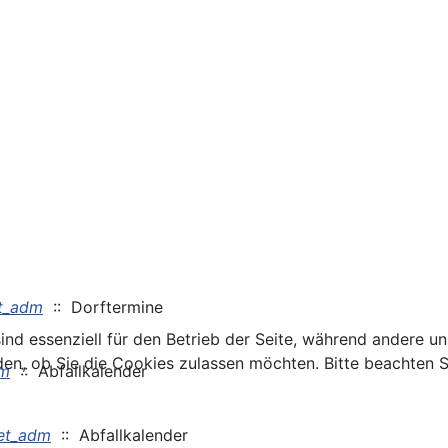
t_adm
:: Dorftermine
ind essenziell für den Betrieb der Seite, während andere u
den, ob Sie die Cookies zulassen möchten. Bitte beachten S
dm
:: Abfallkalender
et_adm
:: Abfallkalender