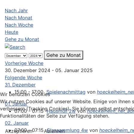
Nach Jahr
Nach Monat
Nach Woche
Heute
Gehe zu Monat
Gehe zu Monat
Vorherige Woche
30. Dezember 2024 - 05. Januar 2025
Folgende Woche
31. Dezember
15:00 - 17:00
Spielenachmittag
von
hoeckelheim_ne
Wir benutzen Cookies
Wir nutzen Cookies auf unserer Website. Einige von ihnen s
01. Januar
verbessern (Tracking Cookies). Sie können selbst entschei
07:00 - 07:15
Hausmüll 2w
von
hoeckelheim_net_a
Funktionalitäten der Seite zur Verfügung stehen.
02. Januar
07:00 - 07:15
Glassammlung 4w
von
hoeckelheim_n
Akzeptieren
Ablehnen