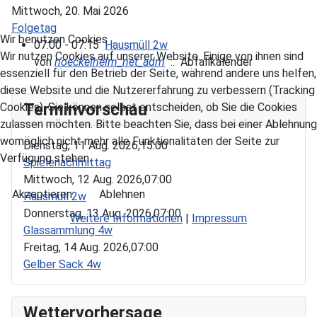
Mittwoch, 20. Mai 2026
Folgetag
Wir benutzen Cookies
07:00 - 07:15
Hausmüll 2w
Wir nutzen Cookies auf unserer Website. Einige von ihnen sind
von
hoeckelheim_net_adm
:: Abfallkalender
essenziell für den Betrieb der Seite, während andere uns helfen,
diese Website und die Nutzererfahrung zu verbessern (Tracking
Terminvorschau
Cookies). Sie können selbst entscheiden, ob Sie die Cookies
zulassen möchten. Bitte beachten Sie, dass bei einer Ablehnung
womöglich nicht mehr alle Funktionalitäten der Seite zur
Dienstag, 11 Aug. 2026,
15:00
Verfügung stehen.
Spielenachmittag
Mittwoch, 12 Aug. 2026,
07:00
Akzeptieren
Ablehnen
Hausmüll 2w
Donnerstag, 13 Aug. 2026,
07:00
Weitere Informationen
|
Impressum
Glassammlung 4w
Freitag, 14 Aug. 2026,
07:00
Gelber Sack 4w
Wettervorhersage