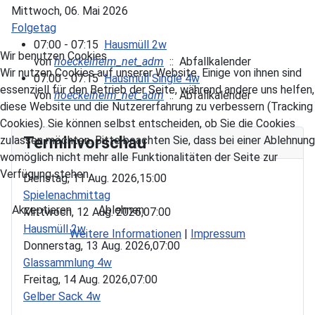
Mittwoch, 06. Mai 2026
Folgetag
07:00 - 07:15
Hausmüll 2w
Wir benutzen Cookies
von
hoeckelheim_net_adm
:: Abfallkalender
Wir nutzen Cookies auf unserer Website. Einige von ihnen sind
07:00 - 07:15
Hausmüll Single 4w
essenziell für den Betrieb der Seite, während andere uns helfen,
von
hoeckelheim_net_adm
:: Abfallkalender
diese Website und die Nutzererfahrung zu verbessern (Tracking
Cookies). Sie können selbst entscheiden, ob Sie die Cookies
Terminvorschau
zulassen möchten. Bitte beachten Sie, dass bei einer Ablehnung
womöglich nicht mehr alle Funktionalitäten der Seite zur
Verfügung stehen.
Dienstag, 11 Aug. 2026,
15:00
Spielenachmittag
Akzeptieren
Ablehnen
Mittwoch, 12 Aug. 2026,
07:00
Hausmüll 2w
Weitere Informationen
|
Impressum
Donnerstag, 13 Aug. 2026,
07:00
Glassammlung 4w
Freitag, 14 Aug. 2026,
07:00
Gelber Sack 4w