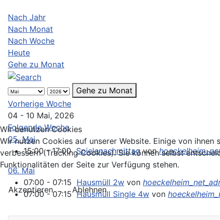
Nach Jahr
Nach Monat
Nach Woche
Heute
Gehe zu Monat
Gehe zu Monat
Vorherige Woche
04 - 10 Mai, 2026
Folgende Woche
Wir benutzen Cookies
05. Mai
Wir nutzen Cookies auf unserer Website. Einige von ihnen s
15:00 - 17:00
Spielenachmittag
von
hoeckelheim_ne
verbessern (Tracking Cookies). Sie können selbst entschei
Funktionalitäten der Seite zur Verfügung stehen.
06. Mai
07:00 - 07:15
Hausmüll 2w
von
hoeckelheim_net_a
Akzeptieren
Ablehnen
07:00 - 07:15
Hausmüll Single 4w
von
hoeckelheim_