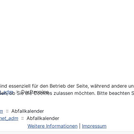
ind essenziell für den Betrieb der Seite, während andere u
t_adm
:: Dorftermine
den, ob Sie die Cookies zulassen möchten. Bitte beachten S
dm
:: Abfallkalender
net_adm
:: Abfallkalender
Weitere Informationen
|
Impressum