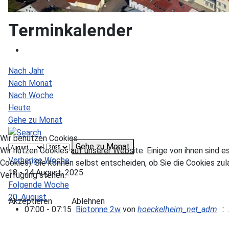
Terminkalender
Nach Jahr
Nach Monat
Nach Woche
Heute
Gehe zu Monat
Wir benutzen Cookies
Gehe zu Monat
Wir nutzen Cookies auf unserer Website. Einige von ihnen sind e
Vorherige Woche
Cookies). Sie können selbst entscheiden, ob Sie die Cookies zul
18 - 24 August, 2025
Verfügung stehen.
Folgende Woche
20. August
Akzeptieren
Ablehnen
07:00 - 07:15
Biotonne 2w
von
hoeckelheim_net_adm
:: 